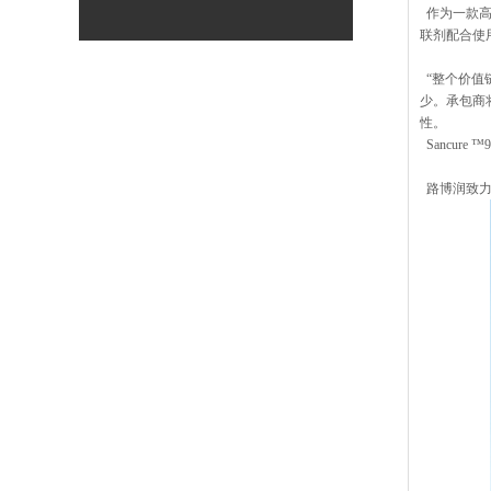
作为一款高
联剂配合使
“整个价值链
少。承包商
性。
Sancur
路博润致力