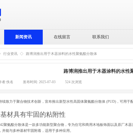
新闻资讯
在线留言
联系我们
◇
行业资讯
◇
路博润推出用于木器涂料的水性聚氨酯分散体
路博润推出用于木器涂料的水性
作者:
佚名
|
发布时间:
2025-07-03
|
524
次浏览
|
持续致力于聚合物技术创新，宣布推出新型水性高固体聚氨酯分散体 (PUD)，可用于
种基材具有牢固的粘附性
re™ 942聚氨酯分散体是一款多功能新型聚合物，专为住宅和商用木地板饰面以及原厂
，并能与多种基材牢固附着，适用于多种应用。