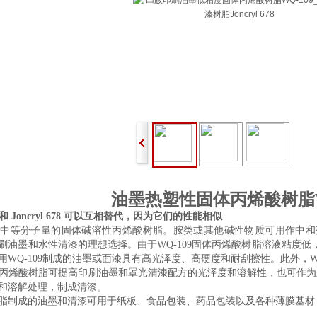
油墨热塑性固体丙烯酸树脂WQ
9 和 Joncryl 678 可以互相替代，因为它们的性能相似
一种中等分子量的固体碱溶性丙烯酸树脂。胺类或其他碱性物质可用作中和
刷油墨和水性清漆的理想选择。由于WQ-109固体丙烯酸树脂溶液粘度
用WQ-109制成的油墨或面漆具有高光泽度、高硬度和耐刮擦性。此外，W
乙烯丙烯酸树脂可提高印刷油墨和罩光清漆配方的光泽度和溶解性，也可作为
和溶解处理，制成清漆。
制成的油墨和清漆可用于纸板、食品包装、药品包装以及各种薄膜基材，如 P
【特性】