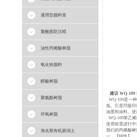
通用型颜料浆
聚酰胺防沉蜡
油性丙烯酸树脂
氧化铁颜料
醇酸树脂
建议 WQ-10
聚氨酯树脂
WQ-109是
低。它是凹版印
油墨和涂料。使
环氧树脂
WQ-109苯
使用前需进行中
我们的丙烯酸树脂
海名斯有机膨润土
一、