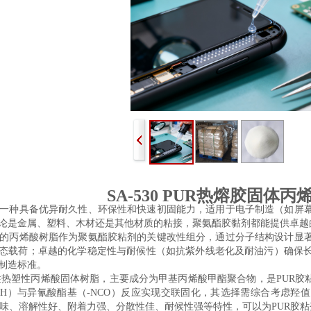
SA-530 PUR热熔胶固体
一种具备优异耐久性、环保性和快速初固能力，适用于电子制造（如屏
论是金属、塑料、木材还是其他材质的粘接，聚氨酯胶黏剂都能提供卓越
的丙烯酸树脂作为聚氨酯胶粘剂的关键改性组分，通过分子结构设计显
态载荷‌；卓越的化学稳定性与耐候性（如抗紫外线老化及耐油污）确保长
造标准。‌‌
油性热塑性丙烯酸固体树脂，主要成分为甲基丙烯酸甲酯聚合物，是PUR胶
OH）与异氰酸酯基（-NCO）反应实现交联固化，其选择需综合考虑羟
有低气味、溶解性好、附着力强、分散性佳、耐候性强等特性，可以为PUR胶