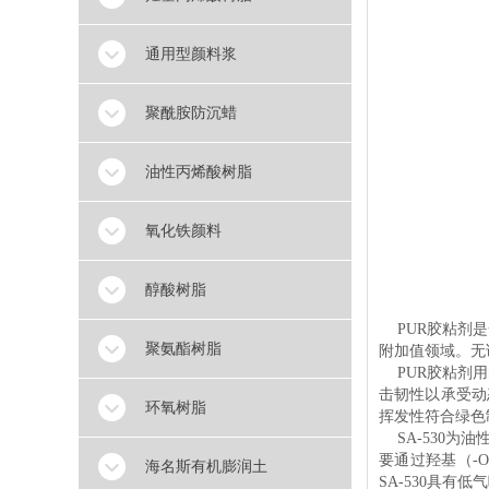
通用型颜料浆
聚酰胺防沉蜡
油性丙烯酸树脂
氧化铁颜料
醇酸树脂
PUR胶粘剂是
聚氨酯树脂
附加值领域。无
PUR胶粘剂用
击韧性以承受动
环氧树脂
挥发性符合绿色制
SA-530为
要通过羟基（-
海名斯有机膨润土
SA-530具